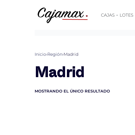
Skip
to
CAJAS
LOTES
content
Inicio
›
Región
›
Madrid
Madrid
MOSTRANDO EL ÚNICO RESULTADO