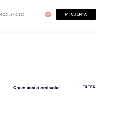
O
CONTACTO
MI CUENTA
0
OPEN
MI
CART
CUENTA
FILTER
Orden predeterminado