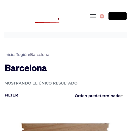
Skip
to
0
content
OPEN
MI
CART
CUEN
Inicio
›
Región
›
Barcelona
Barcelona
MOSTRANDO EL ÚNICO RESULTADO
FILTER
Orden predeterminado